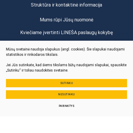
Struktūra ir kontaktinė informacija
Mums rūpi Jūsų nuomonė
Kviečiame įvertinti LINEŠA paslaugų kokybę
Vertinti
Mūsų svetainė naudoja slapukus (angl. cookies). Šie slapukai naudojami
statistikos ir rinkodaros tikslais.
Jei Jūs sutinkate, kad šiems tikslams būtų naudojami slapukai, spauskite
„Sutinku“ ir toliau naudokitės svetaine.
SUTINKU
© 2024 Visos teisės saugomos
NESUTINKU
Slapukų parinktys
Duomenų apsauga
PARINKTYS
Sukurta:
TEXUS