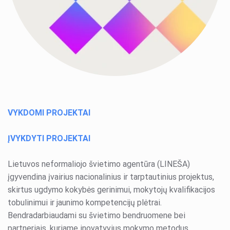
Kvalifikacijos mokymai
Tvari mokykla 2030
Airtech
DofE
Projektai
Stovyklos ir edukacijos
VYKDOMI PROJEKTAI
Draugiškas internetas
Edukacija
ĮVYKDYTI PROJEKTAI
Pilietiškumo savaitė
Lietuvos neformaliojo švietimo agentūra (LINEŠA)
GLOBE programa
įgyvendina įvairius nacionalinius ir tarptautinius projektus,
skirtus ugdymo kokybės gerinimui, mokytojų kvalifikacijos
tobulinimui ir jaunimo kompetencijų plėtrai.
Bendradarbiaudami su švietimo bendruomene bei
partneriais, kuriame inovatyvius mokymo metodus,