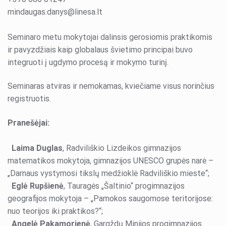
mindaugas.danys@linesa.lt
Seminaro metu mokytojai dalinsis gerosiomis praktikomis
ir pavyzdžiais kaip globalaus švietimo principai buvo
integruoti į ugdymo procesą ir mokymo turinį.
Seminaras atviras ir nemokamas, kviečiame visus norinčius
registruotis.
Pranešėjai:
Laima Duglas
, Radviliškio Lizdeikos gimnazijos
matematikos mokytoja, gimnazijos UNESCO grupės narė –
„Darnaus vystymosi tikslų medžioklė Radviliškio mieste“;
Eglė Rupšienė
, Tauragės „Šaltinio“ progimnazijos
geografijos mokytoja – „Pamokos saugomose teritorijose:
nuo teorijos iki praktikos?“;
Angelė Pakamorienė
, Gargždų Minijos progimnazijos