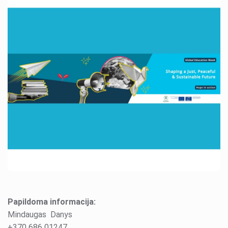
Kvalifikacijos mokymai
Tvari mokykla 2030
Airtech
DofE
Projektai
Stovyklos ir edukacijos
Draugiškas internetas
Edukacija
Pilietiškumo savaitė
GLOBE programa
Papildoma informacija:
Mindaugas Danys
+370 686 01247