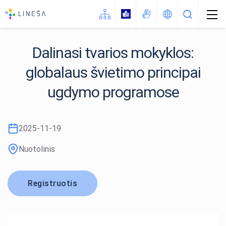
Dalinasi tvarios mokyklos:
globalaus švietimo principai
Naujienos
Apie LINEŠA
ugdymo programose
Struktūra
STEAM
Kontaktai
2025-11-19
Ugdymas karjerai
Kaip mus rasti (žemėlapis)
Nuotolinis
Sveika gyvensena
Vadovo darbotvarkė
Olimpiados
Registruotis
Konkursai
Neformalusis švietimas