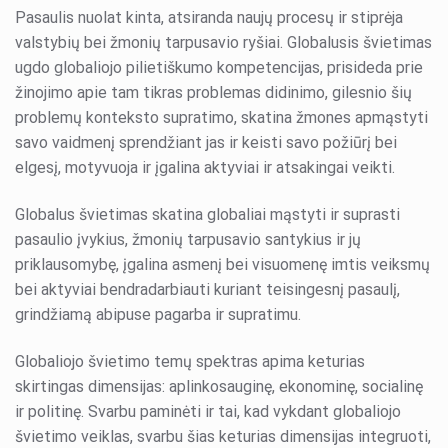
Pasaulis nuolat kinta, atsiranda naujų procesų ir stiprėja
valstybių bei žmonių tarpusavio ryšiai. Globalusis švietimas
ugdo globaliojo pilietiškumo kompetencijas, prisideda prie
žinojimo apie tam tikras problemas didinimo, gilesnio šių
problemų konteksto supratimo, skatina žmones apmąstyti
savo vaidmenį sprendžiant jas ir keisti savo požiūrį bei
elgesį, motyvuoja ir įgalina aktyviai ir atsakingai veikti.
Globalus švietimas skatina globaliai mąstyti ir suprasti
pasaulio įvykius, žmonių tarpusavio santykius ir jų
priklausomybę, įgalina asmenį bei visuomenę imtis veiksmų
bei aktyviai bendradarbiauti kuriant teisingesnį pasaulį,
grindžiamą abipuse pagarba ir supratimu.
Globaliojo švietimo temų spektras apima keturias
skirtingas dimensijas: aplinkosauginę, ekonominę, socialinę
ir politinę. Svarbu paminėti ir tai, kad vykdant globaliojo
švietimo veiklas, svarbu šias keturias dimensijas integruoti,