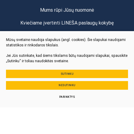
Mums rūpi Jūsų nuomonė
Kviečiame įvertinti LINEŠA paslaugų kokybę
Vertinti
Mūsų svetainė naudoja slapukus (angl. cookies). Šie slapukai naudojami
statistikos ir rinkodaros tikslais.
Jei Jūs sutinkate, kad šiems tikslams būtų naudojami slapukai, spauskite
„Sutinku“ ir toliau naudokitės svetaine.
SUTINKU
© 2024 Visos teisės saugomos
NESUTINKU
Slapukų parinktys
Duomenų apsauga
PARINKTYS
Sukurta:
TEXUS