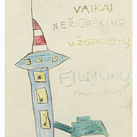
STEAM
Ugdymas karjerai
Sveika gyvensena
Olimpiados
Konkursai
Neformalusis švietimas
Kvalifikacijos mokymai
Tvari mokykla 2030
Airtech
DofE
Projektai
Stovyklos ir edukacijos