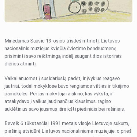
Draugiškas internetas
Edukacija
Pilietiškumo savaitė
GLOBE programa
Minėdamas Sausio 13-osios trisdešimtmetį, Lietuvos
nacionalinis muziejus kviečia švietimo bendruomenę
prisiminti savo reikšmingą indėlį saugant šios istorinės
dienos atmintį.
Vaikai anuomet į susidariusią padėtį ir įvykius reagavo
jautriai, todėl mokyklose buvo rengiamos vilties ir tikėjimo
pamokėlės. Per jas mokytojai aiškino, kas vyksta, ir
atsakydavo į vaikus jaudinančius klausimus, ragino
auklėtinius savo jausmus išreikšti piešiniais bei rašiniais.
Beveik 6 tūkstančiai 1991 metais visoje Lietuvoje sukurtų
piešinių atsidūrė Lietuvos nacionaliniame muziejuje, o prieš