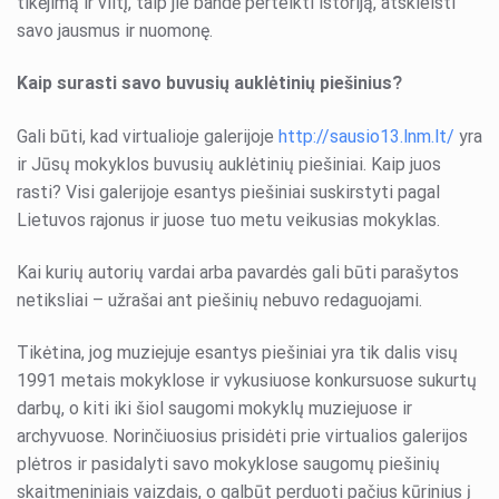
tikėjimą ir viltį, taip jie bandė perteikti istoriją, atskleisti
savo jausmus ir nuomonę.
Kaip surasti savo buvusių auklėtinių piešinius?
Gali būti, kad virtualioje galerijoje
http://sausio13.lnm.lt/
yra
ir Jūsų mokyklos buvusių auklėtinių piešiniai. Kaip juos
rasti? Visi galerijoje esantys piešiniai suskirstyti pagal
Lietuvos rajonus ir juose tuo metu veikusias mokyklas.
Kai kurių autorių vardai arba pavardės gali būti parašytos
netiksliai – užrašai ant piešinių nebuvo redaguojami.
Tikėtina, jog muziejuje esantys piešiniai yra tik dalis visų
1991 metais mokyklose ir vykusiuose konkursuose sukurtų
darbų, o kiti iki šiol saugomi mokyklų muziejuose ir
archyvuose. Norinčiuosius prisidėti prie virtualios galerijos
plėtros ir pasidalyti savo mokyklose saugomų piešinių
skaitmeniniais vaizdais, o galbūt perduoti pačius kūrinius į