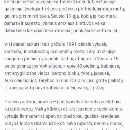
kelerius metus buvo suskaitmeninti ir sudėti virtualioje
galerijoje: žvelgiant į šiuos piešinius po trisdešimties metų,
galima prisiminti tokią Sausio 13-ąją, kokią ją tuo metu
pamatė ir suprato įvairaus amžiaus Lietuvos vaikai –
dabartiniai keturiasdešimtmečiai, penkiasdešimtmečiai.
Visi darbai sukurti tais pačiais 1991-aisiais vykusių
konkursų ir edukacinių užsiėmimų metu. Tarp muziejuje
saugomų piešinių yra penki darbai, atsiųsti iš Vasario 16-
osios gimnazijos Vokietijoje, ir apie 40 piešinių, kabojusių
ant spygliuotos vielos, betono blokų, tvorų, juosusių
Aukščiausiosios Tarybos rūmus. Čia piešiniai greta plakatų
ir transparantų buvo kabinami pačių vaikų, jų tėvų.
Piešinių autorių amžius – nuo lopšelių-darželių auklėtinių
iki abiturientų. Vaikų kūriniai atlikti įvairiomis technikomis,
vyrauja flomasteriai, spalvoti pieštukai, guašas, kreidelės.
Kūryba leido vaikams išreikšti savo rūpestį, nerimą, liūdesį,