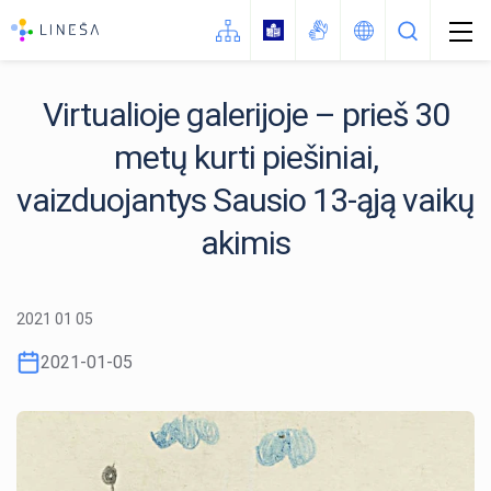
Virtualioje galerijoje – prieš 30
metų kurti piešiniai,
Naujienos
Apie LINEŠA
vaizduojantys Sausio 13-ąją vaikų
Struktūra
akimis
Kontaktai
Kaip mus rasti (žemėlapis)
2021 01 05
Vadovo darbotvarkė
2021-01-05