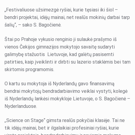
„Festivaliuose užsimezgė ryšiai, kurie tęsiasi iki šiol –
bendri projektai, idėjų mainai, net realūs mokinių darbai tarp
šalių“, – sako S. Bagočienė.
Štai po Prahoje vykusio renginio ji sulaukė prašymo iš
vienos Čekijos gimnazijos mokytojo savaitę sudaryti
galimybę stažuotis Lietuvoje, kad galėtų pasisemti
patirties, kaip įveiklinti ir dirbti su lazerio staklėmis bei tam
skirtomis programomis.
O kartu su mokytoja iš Nyderlandų gavo finansavimą
bendrai mokytojų bendradarbiavimo veiklai vystyti, kolegė
iš Nyderlandų lankėsi mokykloje Lietuvoje, o S. Bagočienė –
Nyderlanduose.
,,Science on Stage“ gimsta realūs pokyčiai klasėje. Tai ne
tik idėjų mainai, bet ir ilgalaikiai profesiniai ryšiai, kurie