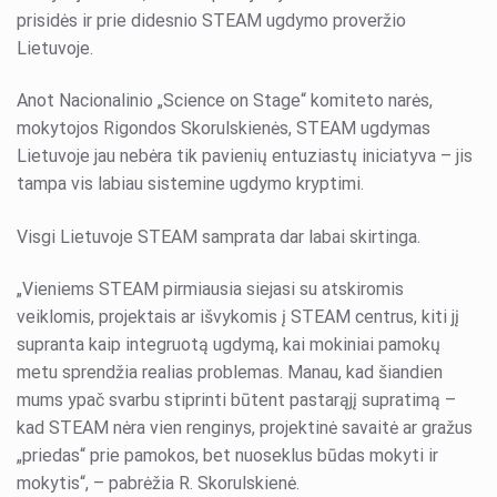
prisidės ir prie didesnio STEAM ugdymo proveržio
Lietuvoje.
Anot Nacionalinio „Science on Stage“ komiteto narės,
mokytojos Rigondos Skorulskienės, STEAM ugdymas
Lietuvoje jau nebėra tik pavienių entuziastų iniciatyva – jis
tampa vis labiau sistemine ugdymo kryptimi.
Visgi Lietuvoje STEAM samprata dar labai skirtinga.
„Vieniems STEAM pirmiausia siejasi su atskiromis
veiklomis, projektais ar išvykomis į STEAM centrus, kiti jį
supranta kaip integruotą ugdymą, kai mokiniai pamokų
metu sprendžia realias problemas. Manau, kad šiandien
mums ypač svarbu stiprinti būtent pastarąjį supratimą –
kad STEAM nėra vien renginys, projektinė savaitė ar gražus
„priedas“ prie pamokos, bet nuoseklus būdas mokyti ir
mokytis“, – pabrėžia R. Skorulskienė.