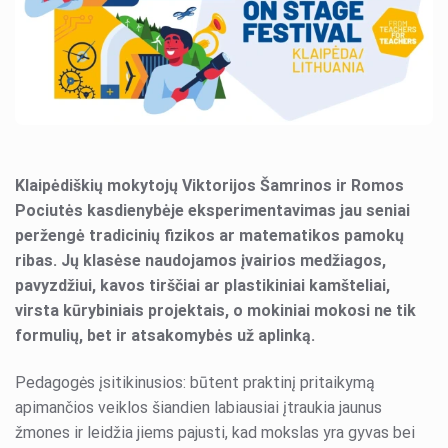
STEAM
Ugdymas karjerai
Sveika gyvensena
Olimpiados
Konkursai
Klaipėdiškių mokytojų Viktorijos Šamrinos ir Romos
Pociutės kasdienybėje eksperimentavimas jau seniai
Neformalusis švietimas
peržengė tradicinių fizikos ar matematikos pamokų
Kvalifikacijos mokymai
ribas. Jų klasėse naudojamos įvairios medžiagos,
pavyzdžiui, kavos tirščiai ar plastikiniai kamšteliai,
Tvari mokykla 2030
virsta kūrybiniais projektais, o mokiniai mokosi ne tik
Airtech
formulių, bet ir atsakomybės už aplinką.
DofE
Pedagogės įsitikinusios: būtent praktinį pritaikymą
Projektai
apimančios veiklos šiandien labiausiai įtraukia jaunus
žmones ir leidžia jiems pajusti, kad mokslas yra gyvas bei
Stovyklos ir edukacijos