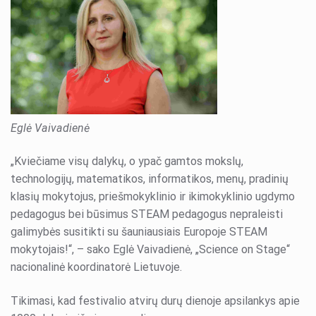
Eglė Vaivadienė
„Kviečiame visų dalykų, o ypač gamtos mokslų,
technologijų, matematikos, informatikos, menų, pradinių
klasių mokytojus, priešmokyklinio ir ikimokyklinio ugdymo
pedagogus bei būsimus STEAM pedagogus nepraleisti
galimybės susitikti su šauniausiais Europoje STEAM
mokytojais!“, – sako Eglė Vaivadienė, „Science on Stage“
nacionalinė koordinatorė Lietuvoje.
Tikimasi, kad festivalio atvirų durų dienoje apsilankys apie