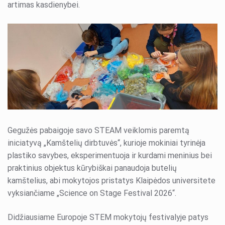
artimas kasdienybei.
Draugiškas internetas
Edukacija
Pilietiškumo savaitė
GLOBE programa
Gegužės pabaigoje savo STEAM veiklomis paremtą
iniciatyvą „Kamštelių dirbtuvės“, kurioje mokiniai tyrinėja
plastiko savybes, eksperimentuoja ir kurdami meninius bei
praktinius objektus kūrybiškai panaudoja butelių
kamštelius, abi mokytojos pristatys Klaipėdos universitete
vyksiančiame „Science on Stage Festival 2026“.
Didžiausiame Europoje STEM mokytojų festivalyje patys