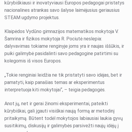
kūrybiškiausi ir inovatyviausi Europos pedagogai pristatys
nacionalines atrankas savo šalyse laimėjusius geriausius
STEAM ugdymo projektus.
Klaipėdos Vydūno gimnazijos matematikos mokytoja V.
Šamrina ir fizikos mokytoja R. Pociutė neslepia:
dalyvavimas tokiame renginyje joms yra ir naujas iššūkis, ir
puiki galimybė pasidalinti savo pedagogine patirtimi su
kolegomis iš visos Europos.
„Tokie renginiai leidžia ne tik pristatyti savo idėjas, bet ir
pamatyti, kaip panašias temas ar eksperimentus
interpretuoja kiti mokytojai“, – teigia pedagogės.
Anot jų, net ir gerai žinomi eksperimentai, pateikti
kūrybiškai, gali įgauti visiškai naują formą ar metodinį
pritaikymą. Būtent todėl mokytojos labiausiai laukia gyvų
susitikimų, diskusijų ir galimybės parsivežti naujų idėjų į