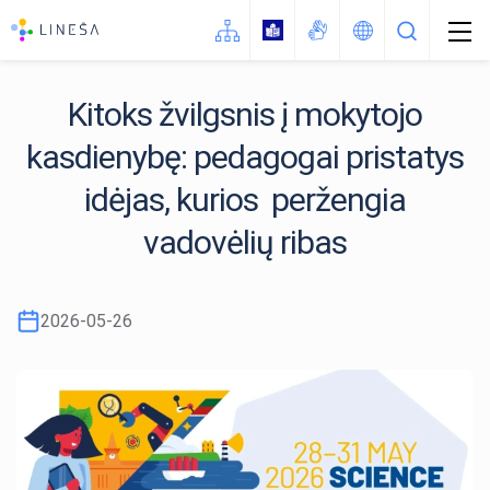
Kitoks žvilgsnis į mokytojo
kasdienybę: pedagogai pristatys
Naujienos
Apie LINEŠA
idėjas, kurios peržengia
Struktūra
vadovėlių ribas
Kontaktai
Kaip mus rasti (žemėlapis)
2026-05-26
Vadovo darbotvarkė