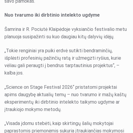
savo pamokas.
Nuo tvarumo iki dirbtinio intelekto ugdyme
Šamrina ir R. Pociutė Klaipėdoje vyksiančio festivalio metu
planuoja susipažinti su kuo daugiau kitų dalyvių idėjų.
„Tokie renginiai yra puiki erdvė sutikti bendraminčių,
išplėsti profesinių pažinčių ratą ir užmegzti ryšius, kurie
vėliau gali peraugti į bendrus tarptautinius projektus“, –
kalba jos.
„Science on Stage Festival 2026“ pristatomi projektai
apims daugybę aktualių temų – nuo tvarumo ir mažų kaštų
eksperimentų iki dirbtinio intelekto taikymo ugdyme ar
įtraukiojo mokymo metodų.
„Visada įdomu stebėti, kaip skirtingų šalių mokytojai
paprastomis priemonėmis sukuria įtraukiančias mokymosi