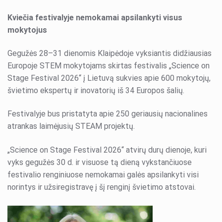
Kviečia festivalyje nemokamai apsilankyti visus
mokytojus
Gegužės 28–31 dienomis Klaipėdoje vyksiantis didžiausias
Europoje STEM mokytojams skirtas festivalis „Science on
Stage Festival 2026“ į Lietuvą sukvies apie 600 mokytojų,
švietimo ekspertų ir inovatorių iš 34 Europos šalių.
Festivalyje bus pristatyta apie 250 geriausių nacionalines
atrankas laimėjusių STEAM projektų.
„Science on Stage Festival 2026“ atvirų durų dienoje, kuri
vyks gegužės 30 d. ir visuose tą dieną vykstančiuose
festivalio renginiuose nemokamai galės apsilankyti visi
norintys ir užsiregistravę į šį renginį švietimo atstovai.