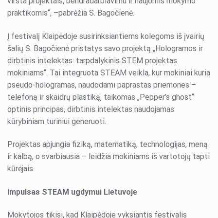
virsta projektais, bendradarbiavimu ir naujomis mokymo
praktikomis“, –pabrėžia S. Bagočienė.
Į festivalį Klaipėdoje susirinksiantiems kolegoms iš įvairių
šalių S. Bagočienė pristatys savo projektą „Hologramos ir
dirbtinis intelektas: tarpdalykinis STEM projektas
mokiniams“. Tai integruota STEAM veikla, kur mokiniai kuria
pseudo-hologramas, naudodami paprastas priemones –
telefoną ir skaidrų plastiką, taikomas „Pepper’s ghost“
optinis principas, dirbtinis intelektas naudojamas
kūrybiniam turiniui generuoti.
Projektas apjungia fiziką, matematiką, technologijas, meną
ir kalbą, o svarbiausia – leidžia mokiniams iš vartotojų tapti
kūrėjais.
Impulsas STEAM ugdymui Lietuvoje
Mokytojos tikisi, kad Klaipėdoje vyksiantis festivalis