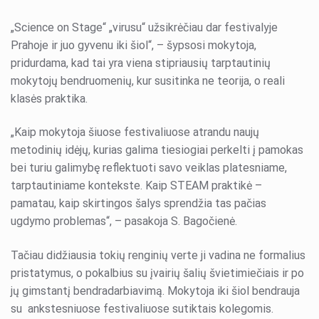
„Science on Stage“ „virusu“ užsikrėčiau dar festivalyje
Prahoje ir juo gyvenu iki šiol“, – šypsosi mokytoja,
pridurdama, kad tai yra viena stipriausių tarptautinių
mokytojų bendruomenių, kur susitinka ne teorija, o reali
klasės praktika.
„Kaip mokytoja šiuose festivaliuose atrandu naujų
metodinių idėjų, kurias galima tiesiogiai perkelti į pamokas
bei turiu galimybę reflektuoti savo veiklas platesniame,
tarptautiniame kontekste. Kaip STEAM praktikė –
pamatau, kaip skirtingos šalys sprendžia tas pačias
ugdymo problemas“, – pasakoja S. Bagočienė.
Tačiau didžiausia tokių renginių verte ji vadina ne formalius
pristatymus, o pokalbius su įvairių šalių švietimiečiais ir po
jų gimstantį bendradarbiavimą. Mokytoja iki šiol bendrauja
su ankstesniuose festivaliuose sutiktais kolegomis.