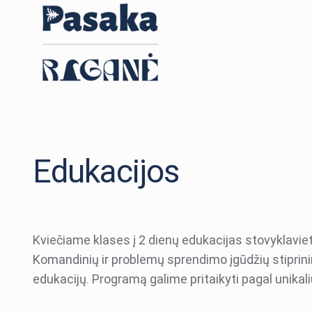
Edukacijos
Kviečiame klases į 2 dienų edukacijas stovyklavietė
Komandinių ir problemų sprendimo įgūdžių stiprin
edukacijų. Programą galime pritaikyti pagal unikal