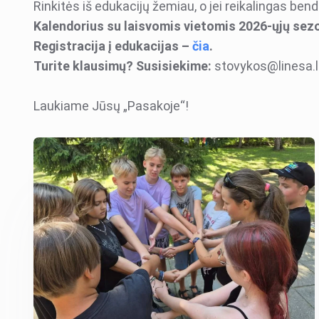
Rinkitės iš edukacijų žemiau, o jei reikalingas bendr
Kalendorius su laisvomis vietomis 2026-ųjų sez
Registracija į edukacijas
–
čia
.
Turite klausimų? Susisiekime:
stovykos@linesa.l
Laukiame Jūsų „Pasakoje“!