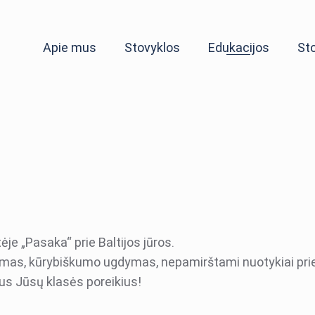
Apie mus
Stovyklos
Edukacijos
St
je „Pasaka“ prie Baltijos jūros.
imas, kūrybiškumo ugdymas, nepamirštami nuotykiai pri
ius Jūsų klasės poreikius!