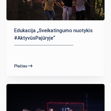
Edukacija „Sveikatingumo nuotykis
#AktyvūsPajūryje“
Plačiau