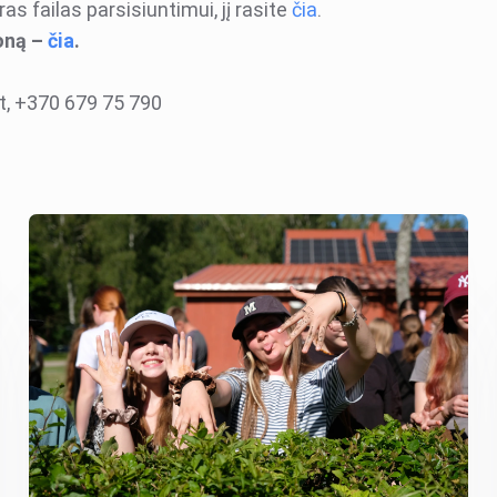
as failas parsisiuntimui, jį rasite
čia
.
oną –
čia
.
t, +370 679 75 790