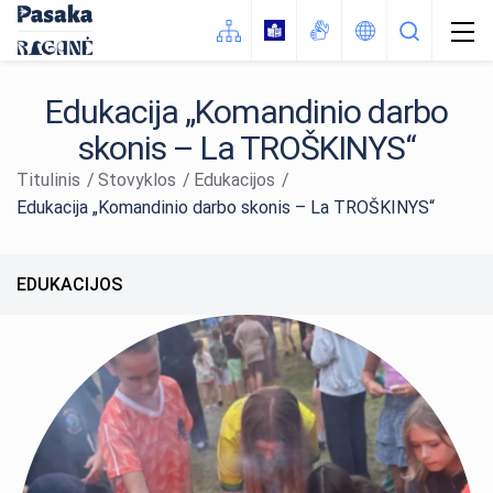
Edukacija „Komandinio darbo
skonis – La TROŠKINYS“
Apgyvendinimas
Titulinis
Stovyklos
Edukacijos
Stovyklų vadovai
Stovykla „Pasaka“
Edukacija „Komandinio darbo skonis – La TROŠKINYS“
Kontaktai
Stovyklų akimirkos
Edukacija „Komanda: misija įmanoma!“
EDUKACIJOS
Atmintinė
Edukacija „Susipažinkim!“
Taisyklės
Apie mus
Edukacija „Asmeninės lyderystės
paieškos“
Stovyklos
Edukacija „Komandinio darbo skonis – La
TROŠKINYS“
Edukacijos
Edukacija „Sveikatingumo nuotykis
Edukacija „Komanda: misija įmanoma!“
#AktyvūsPajūryje“