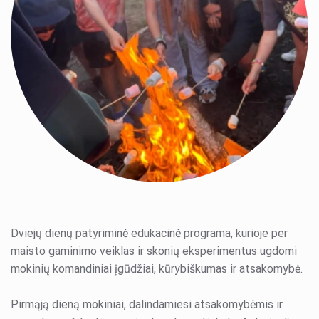
Edukacija „Misija – Baltijos jūra“
Edukacija „Susipažinkim!“
Aštuntokų išleistuvės
Edukacija „Asmeninės lyderystės paieškos“
Ketvirtokų išleistuvės
Edukacija „Komandinio darbo skonis – La TROŠKINYS“
Edukacija „Kalėdinė pajūrio pasaka“
Edukacija „Sveikatingumo nuotykis #AktyvūsPajūryje“
Edukacija „Misija – Baltijos jūra“
Aštuntokų išleistuvės
Mokykloms, organizacijoms | „Pasaka“
paslaugų kainos
Ketvirtokų išleistuvės
Konferencijų centras „Pasaka“
Edukacija „Kalėdinė pajūrio pasaka“
Dviejų dienų patyriminė edukacinė programa, kurioje per
Mokykloms, organizacijoms | „Raganė“
maisto gaminimo veiklas ir skonių eksperimentus ugdomi
Stovyklavietės Jūsų veikloms
paslaugų kainos
mokinių komandiniai įgūdžiai, kūrybiškumas ir atsakomybė.
Pirmąją dieną mokiniai, dalindamiesi atsakomybėmis ir