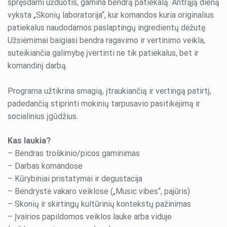
spręsdami užduotis, gamina bendrą patiekalą. Antrąją dieną
vyksta „Skonių laboratorija“, kur komandos kuria originalius
patiekalus naudodamos paslaptingų ingredientų dėžutę.
Užsiėmimai baigiasi bendra ragavimo ir vertinimo veikla,
suteikiančia galimybę įvertinti ne tik patiekalus, bet ir
komandinį darbą.
Programa užtikrina smagią, įtraukiančią ir vertingą patirtį,
padedančią stiprinti mokinių tarpusavio pasitikėjimą ir
socialinius įgūdžius.
Kas laukia?
– Bendras troškinio/picos gaminimas
– Darbas komandose
– Kūrybiniai pristatymai ir degustacija
– Bendrystė vakaro veiklose („Music vibes“, pajūris)
– Skonių ir skirtingų kultūrinių kontekstų pažinimas
– Įvairios papildomos veiklos lauke arba viduje