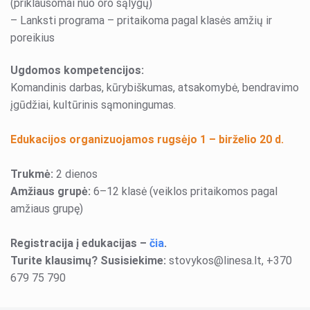
(priklausomai nuo oro sąlygų)
– Lanksti programa – pritaikoma pagal klasės amžių ir
poreikius
Ugdomos kompetencijos:
Komandinis darbas, kūrybiškumas, atsakomybė, bendravimo
įgūdžiai, kultūrinis sąmoningumas.
Edukacijos organizuojamos rugsėjo
1 – birželio 20 d.
Trukmė:
2 dienos
Amžiaus grupė:
6–12 klasė (veiklos pritaikomos pagal
amžiaus grupę)
Registracija į edukacijas
–
čia
.
Turite klausimų? Susisiekime:
stovykos@linesa.lt, +370
679 75 790