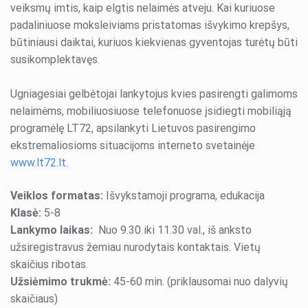
veiksmų imtis, kaip elgtis nelaimės atveju. Kai kuriuose
padaliniuose moksleiviams pristatomas išvykimo krepšys,
būtiniausi daiktai, kuriuos kiekvienas gyventojas turėtų būti
susikomplektavęs.
Ugniagesiai gelbėtojai lankytojus kvies pasirengti galimoms
nelaimėms, mobiliuosiuose telefonuose įsidiegti mobiliąją
programėlę LT72, apsilankyti Lietuvos pasirengimo
ekstremaliosioms situacijoms interneto svetainėje
www.lt72.lt
.
Veiklos formatas:
Išvykstamoji programa, edukacija
Klasė:
5-8
Lankymo laikas:
Nuo 9.30 iki 11.30 val., iš anksto
užsiregistravus žemiau nurodytais kontaktais. Vietų
skaičius ribotas.
Užsiėmimo trukmė:
45-60 min. (priklausomai nuo dalyvių
skaičiaus)