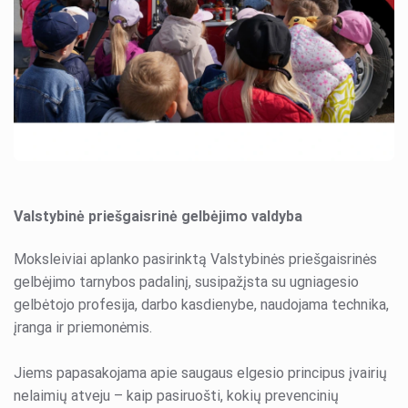
Valstybinė priešgaisrinė gelbėjimo valdyba
Moksleiviai aplanko pasirinktą Valstybinės priešgaisrinės
gelbėjimo tarnybos padalinį, susipažįsta su ugniagesio
gelbėtojo profesija, darbo kasdienybe, naudojama technika,
įranga ir priemonėmis.
Jiems papasakojama apie saugaus elgesio principus įvairių
nelaimių atveju – kaip pasiruošti, kokių prevencinių