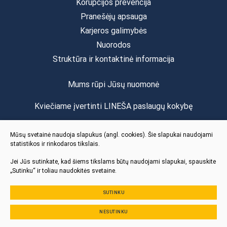
Korupcijos prevencija
Pranešėjų apsauga
Karjeros galimybės
Nuorodos
Struktūra ir kontaktinė informacija
Mums rūpi Jūsų nuomonė
Kviečiame įvertinti LINEŠA paslaugų kokybę
Vertinti
Mūsų svetainė naudoja slapukus (angl. cookies). Šie slapukai naudojami
statistikos ir rinkodaros tikslais.
Jei Jūs sutinkate, kad šiems tikslams būtų naudojami slapukai, spauskite
„Sutinku“ ir toliau naudokitės svetaine.
SUTINKU
© 2024 Visos teisės saugomos
NESUTINKU
Slapukų parinktys
Duomenų apsauga