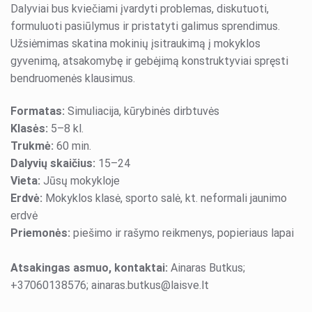
Dalyviai bus kviečiami įvardyti problemas, diskutuoti,
formuluoti pasiūlymus ir pristatyti galimus sprendimus.
Užsiėmimas skatina mokinių įsitraukimą į mokyklos
gyvenimą, atsakomybę ir gebėjimą konstruktyviai spręsti
bendruomenės klausimus.
Formatas:
Simuliacija, kūrybinės dirbtuvės
Klasės:
5–8 kl.
Trukmė:
60 min.
Dalyvių skaičius:
15–24
Vieta:
Jūsų mokykloje
Erdvė:
Mokyklos klasė, sporto salė, kt. neformali jaunimo
erdvė
Priemonės:
piešimo ir rašymo reikmenys, popieriaus lapai
Atsakingas asmuo, kontaktai:
Ainaras Butkus;
+37060138576; ainaras.butkus@laisve.lt